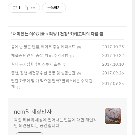
1
구독하기
'
재미있는 이야기들
>
리빙 l 건강
' 카테고리의 다른 글
몸에 난 붉은 반점, 에이즈 증상 에피소드
2017.10.25
(0)
패혈증 원인 및 증상, 치료, 주의사항
2017.10.22
(0)
실내 공기정화식물 스투키 효능
2017.10.10
(0)
중년, 장년 폐건강 위한 운동 및 생활습관
2017.09.26
(0)
달걀 하루에 몇 개 먹으면 될까? 콜레스테롤 수치 관
2017.09.25
계
(0)
nem의 세상만사
각종 리뷰와 세상에 일어나는 일들에 대한 개인적
인 의견을 다는 공간입니다.