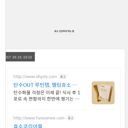
효소 건강하게 먹는 법
2017. 10. 21. 15:12
http://www.ohpily.com
광고
탄수OUT 루틴템, 멜팅효소 카
플친 3천원 할인
탄수화물 걱정은 이제 끝! 식사 후 1
포로 속 편함까지 한번에 챙기는 멜
팅효소
http://www.hyosomee.com
광고
효소코리아몰