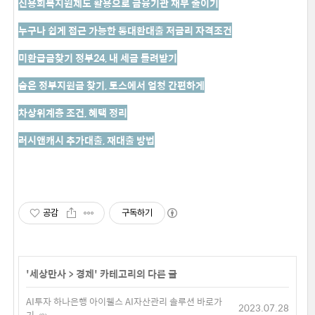
신용회복지원제도 활용으로 금융기관 채무 줄이기
누구나 쉽게 접근 가능한 통대환대출 저금리 자격조건
미환급금찾기 정부24, 내 세금 돌려받기
숨은 정부지원금 찾기, 토스에서 엄청 간편하게
차상위계층 조건, 혜택 정리
러시앤캐시 추가대출, 재대출 방법
공감
구독하기
'
세상만사
>
경제
' 카테고리의 다른 글
AI투자 하나은행 아이웰스 AI자산관리 솔루션 바로가
2023.07.28
기