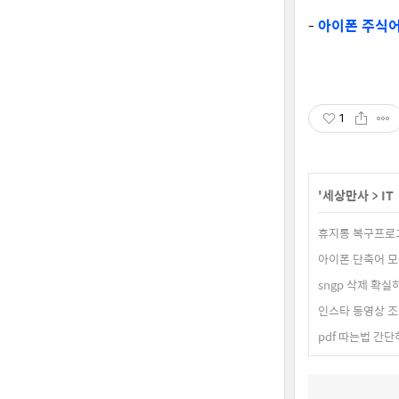
-
아이폰 주식어
1
'
세상만사
>
IT
휴지통 복구프로그
아이폰 단축어 모
sngp 삭제 확실
인스타 동영상 조
pdf 따는법 간