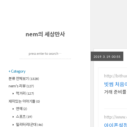
nem의 세상만사
2019. 3. 19. 00:55
Category
http://bith
분류 전체보기
(1328)
빗썸 처음이
nem's 리뷰
(127)
거래 준비를
먹거리
(127)
재미있는 이야기들
(0)
연예
(2)
스포츠
http://www
(19)
밀리터리l군대
아이폰설정
(46)