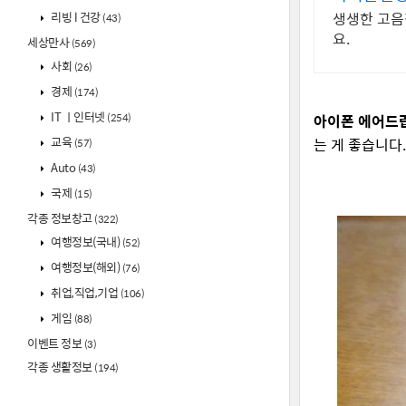
리빙 l 건강
생생한 고음
(43)
요.
세상만사
(569)
사회
(26)
경제
(174)
IT ㅣ인터넷
(254)
아이폰
에어드랍
교육
는 게 좋습니다
(57)
Auto
(43)
국제
(15)
각종 정보창고
(322)
여행정보(국내)
(52)
여행정보(해외)
(76)
취업,직업,기업
(106)
게임
(88)
이벤트 정보
(3)
각종 생활정보
(194)