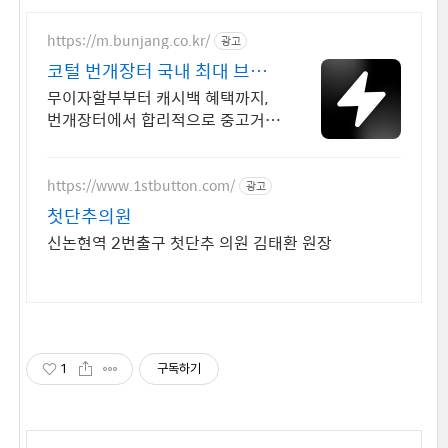
https://m.bunjang.co.kr/
광고
코털 번개장터 국내 최대 브랜
드 중고거래
무이자할부부터 캐시백 혜택까지,
번개장터에서 합리적으로 중고거래
하세요 전국 각지에서 올라오는 전
국구 최다 상품 매일 10만 개 이상
의 신규 상품 업로드
https://www.1stbutton.com/
광고
첫단추의원
신논현역 2번출구 첫단추 의원 김태환 원장
1
구독하기