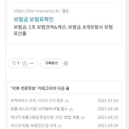
은 내보험료계산이 먼저!
https://life-insurance.kr
광고
보험금 보험료확인
보험금, 1초 보험견적&계산, 보험금, 8개보험사 보험
료산출
1
구독하기
'
각종 생활정보
' 카테고리의 다른 글
우체국박스 가격, 사이즈 크기 정보
2021.07.03
(0)
원룸 세스코 비용, 바퀴벌레 박멸 필수
2021.06.28
(0)
에너지 효율 1등급 환급신청, 기간, 방법, 제품
2021.06.15
(0)
세스코 비용, 무료진단 및 가격
2021.05.24
(0)