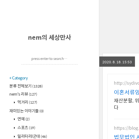
nem의 세상만사
2020. 8. 18. 15:53
Category
http://sydi
분류 전체보기
(1328)
이혼서류양
nem's 리뷰
(127)
재산분할, 
먹거리
(127)
다
재미있는 이야기들
(0)
연예
(2)
스포츠
https://blo
(19)
밀리터리l군대
법무법인 
(46)