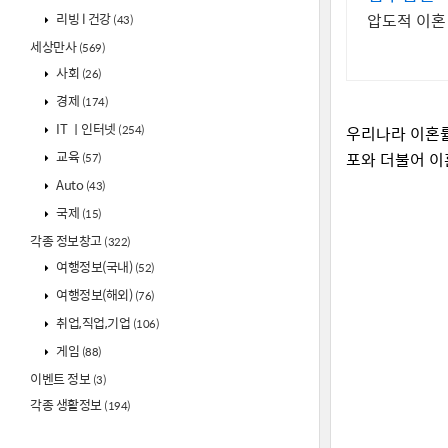
리빙 l 건강
압도적 이혼
(43)
세상만사
(569)
사회
(26)
경제
(174)
IT ㅣ인터넷
(254)
우리나라 이혼률
교육
포와 더불어 이
(57)
Auto
(43)
국제
(15)
각종 정보창고
(322)
여행정보(국내)
(52)
여행정보(해외)
(76)
취업,직업,기업
(106)
게임
(88)
이벤트 정보
(3)
각종 생활정보
(194)