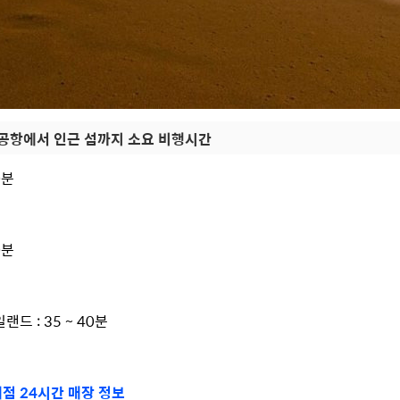
 공항에서 인근 섬까지 소요 비행시간
0분
분
0분
분
랜드 : 35 ~ 40분
점 24시간 매장 정보