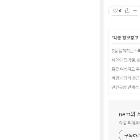
6
'
각종 정보창고
5월 블라디보스톡
하와이 민박텔, 
홍콩 여행지도 
비행기 좌석 등급
인천공항 면세점 
nem의
각종 리뷰와
구독하