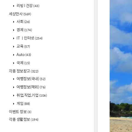
리빙 l 건강
(43)
세상만사
(569)
사회
(26)
경제
(174)
IT ㅣ인터넷
(254)
교육
(57)
Auto
(43)
국제
(15)
각종 정보창고
(322)
여행정보(국내)
(52)
여행정보(해외)
(76)
취업,직업,기업
(106)
게임
(88)
이벤트 정보
(3)
각종 생활정보
(194)