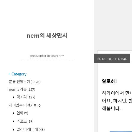
nem의 세상만사
2018. 10. 31. 01:40
Category
알로하!
분류 전체보기
(1328)
nem's 리뷰
(127)
하와이에서 만나
먹거리
(127)
어요. 하지만,
재미있는 이야기들
(0)
해봅니다.
연예
(2)
스포츠
(19)
밀리터리l군대
(46)