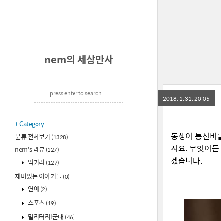
nem의 세상만사
2018. 1. 31. 20:05
Category
동생이 통신비를
분류 전체보기
(1328)
지요. 무엇이든
nem's 리뷰
(127)
겠습니다.
먹거리
(127)
재미있는 이야기들
(0)
연예
(2)
스포츠
(19)
밀리터리l군대
(46)