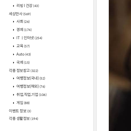
리빙 l 건강
(43)
세상만사
(569)
사회
(26)
경제
(174)
IT ㅣ인터넷
(254)
교육
(57)
Auto
(43)
국제
(15)
각종 정보창고
(322)
여행정보(국내)
(52)
여행정보(해외)
(76)
취업,직업,기업
(106)
게임
(88)
이벤트 정보
(3)
각종 생활정보
(194)