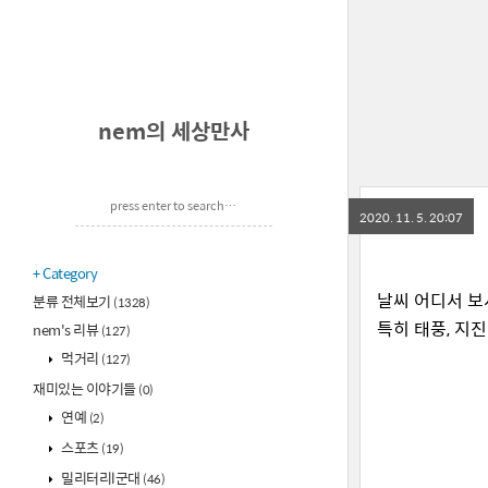
nem의 세상만사
2020. 11. 5. 20:07
Category
날씨 어디서 보
분류 전체보기
(1328)
특히 태풍, 지
nem's 리뷰
(127)
먹거리
(127)
재미있는 이야기들
(0)
연예
(2)
스포츠
(19)
밀리터리l군대
(46)