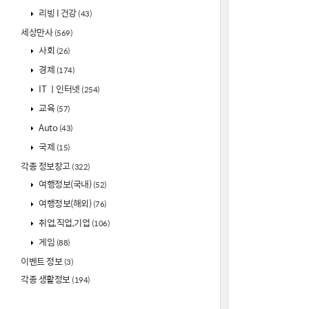
리빙 l 건강
(43)
세상만사
(569)
사회
(26)
경제
(174)
IT ㅣ인터넷
(254)
교육
(57)
Auto
(43)
국제
(15)
각종 정보창고
(322)
여행정보(국내)
(52)
여행정보(해외)
(76)
취업,직업,기업
(106)
게임
(88)
이벤트 정보
(3)
각종 생활정보
(194)