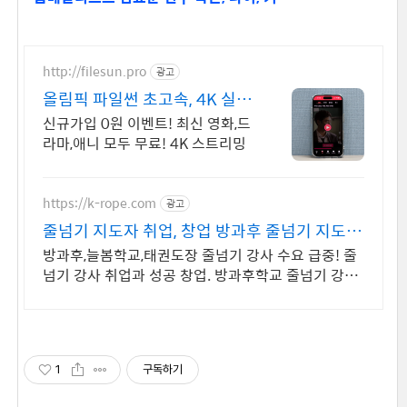
http://filesun.pro
광고
올림픽 파일썬 초고속, 4K 실시
간 보기!
신규가입 0원 이벤트! 최신 영화,드
라마,애니 모두 무료! 4K 스트리밍
https://k-rope.com
광고
줄넘기 지도자 취업, 창업 방과후 줄넘기 지도자
양성
방과후,늘봄학교,태권도장 줄넘기 강사 수요 급중! 줄
넘기 강사 취업과 성공 창업. 방과후학교 줄넘기 강사
자격 연수. 지도자 자격증 취득. 강사 활동을 시작하세
요
1
구독하기