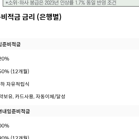
비적금 금리 (은행별)
일준비적금
.20%
.50% (12개월)
 이하 자유적립식
청약보유, 카드사용, 자동이체/달성
병내일준비적금
.00%
.90% (12개월)