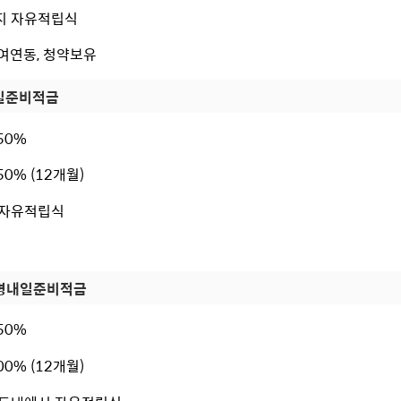
까지 자유적립식
급여연동, 청약보유
일준비적금
.50%
.50% (12개월)
하 자유적립식
병내일준비적금
.50%
.00% (12개월)