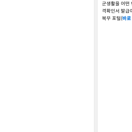
군생활을 어떤 
격확인서 발급이
복무 포털(
바로