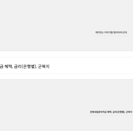
재미있는 이야기들/밀리터리l군대
 혜택, 금리(은행별), 군복지
장병내일준비적금 혜택, 금리(은행별), 군복지