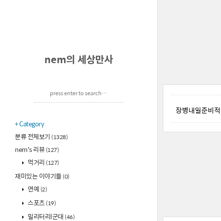
nem의 세상만사
장병내일준비적금
Category
분류 전체보기
(1328)
nem's 리뷰
(127)
먹거리
(127)
재미있는 이야기들
(0)
연예
(2)
스포츠
(19)
밀리터리l군대
(46)