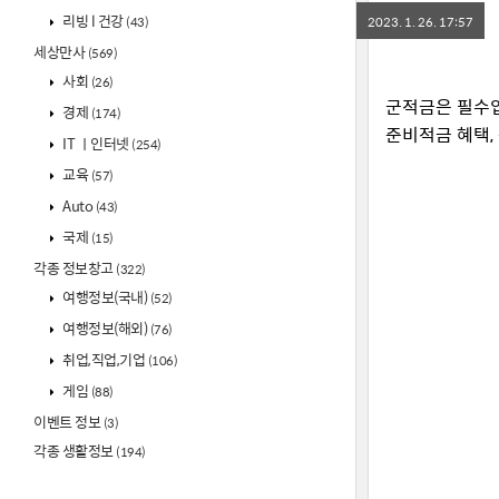
리빙 l 건강
(43)
2023. 1. 26. 17:57
세상만사
(569)
사회
(26)
군적금은 필수입
경제
(174)
준비적금 혜택,
IT ㅣ인터넷
(254)
교육
(57)
Auto
(43)
국제
(15)
각종 정보창고
(322)
여행정보(국내)
(52)
여행정보(해외)
(76)
취업,직업,기업
(106)
게임
(88)
이벤트 정보
(3)
각종 생활정보
(194)