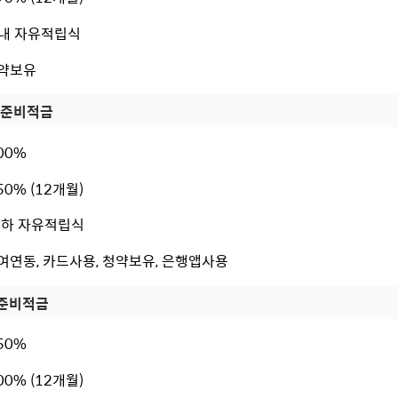
 이내 자유적립식
청약보유
일준비적금
.00%
.50% (12개월)
 이하 자유적립식
급여연동, 카드사용, 청약보유, 은행앱사용
준비적금
.50%
.00% (12개월)