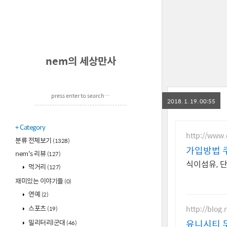
nem의 세상만사
2018. 1. 19. 00:55
Category
http://www
분류 전체보기
(1328)
가입방법 
nem's 리뷰
(127)
식이섬유, 
먹거리
(127)
재미있는 이야기들
(0)
연예
(2)
스포츠
http://blog
(19)
밀리터리l군대
유니시티 
(46)