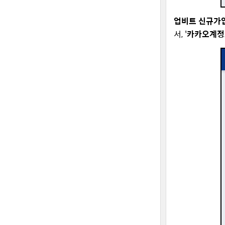
업비트 신규가
서, '
카카오계정