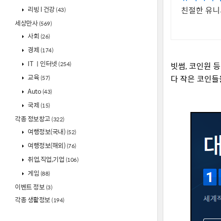
리빙 l 건강
친절한 유니
(43)
세상만사
(569)
사회
(26)
경제
(174)
IT ㅣ인터넷
(254)
빗썸, 코인원 
교육
다 작은 코인들
(57)
Auto
(43)
국제
(15)
각종 정보창고
(322)
여행정보(국내)
(52)
여행정보(해외)
(76)
취업,직업,기업
(106)
게임
(88)
이벤트 정보
(3)
각종 생활정보
(194)