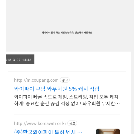
와이파이 없이 하는 게임 냥냥쇽쇽, 단순해서 재밌어요
2018. 3. 27. 14:46
http://m.coupang.com
광고
와이파이 쿠팡 와우회원 5% 캐시 적립
와이파이 빠른 속도로 게임, 스트리밍, 작업 모두 쾌적
하게! 중요한 순간 끊김 걱정 없이! 와우회원 무제한
무료배송으로 만나세요.
http://www.koreawifi.or.kr
광고
(주)한국와이파이 특허,벤처 빠