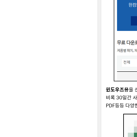
윈도우즈용
을 
비록 30일간 사
PDF등등 다양