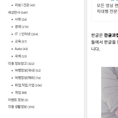
리빙 l 건강
모든 영상 편
(43)
치대행 전문업
세상만사
(569)
사회
(26)
경제
(174)
IT ㅣ인터넷
(254)
한글은
한글과
교육
들에서 한글을 
(57)
니다.
Auto
(43)
국제
(15)
각종 정보창고
(322)
여행정보(국내)
(52)
여행정보(해외)
(76)
취업,직업,기업
(106)
게임
(88)
이벤트 정보
(3)
각종 생활정보
(194)