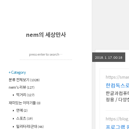
nem의 세상만사
2018. 1. 17. 00:18
Category
https://sma
분류 전체보기
(1328)
한컴독스로
nem's 리뷰
(127)
한글과컴퓨터
먹거리
(127)
정용 / 다양
재미있는 이야기들
(0)
연예
(2)
스포츠
https://blog
(19)
밀리터리l군대
프로그램 
(46)