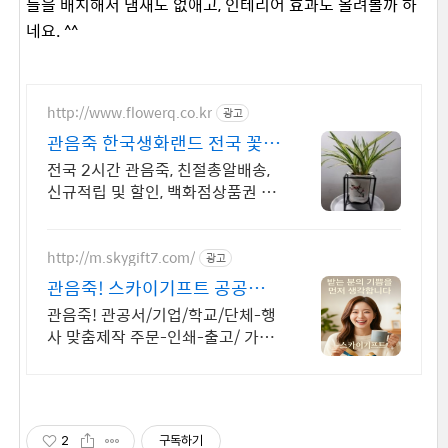
들을 배치해서 냄새도 없애고, 인테리어 효과도 올려볼까 하
네요. ^^
http://www.flowerq.co.kr
광고
관음죽 한국생화랜드 전국 꽃배
달 2시간배송
전국 2시간 관음죽, 친절총알배송,
신규적립 및 할인, 백화점상품권 증
정
http://m.skygift7.com/
광고
관음죽! 스카이기프트 공공기
관 우선구매 대상기업
관음죽! 관공서/기업/학교/단체-행
사 맞춤제작 주문-인쇄-출고/ 가격
+품질+고객만족도 BEST/ 지금 바
로 전화주세요!
2
구독하기